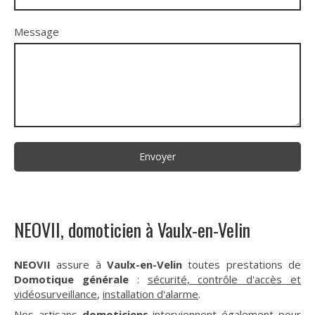
Message
Envoyer
NEOVII, domoticien à Vaulx-en-Velin
NEOVII
assure à
Vaulx-en-Velin
toutes prestations de
Domotique générale
:
sécurité, contrôle d'accès et
vidéosurveillance
,
installation d'alarme
.
Nos artisans
domoticiens
interviennent également pour