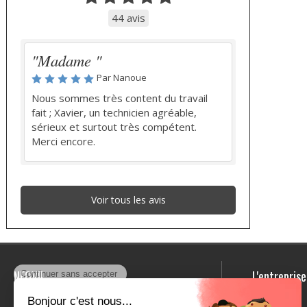
44 avis
"Madame "
Par Nanoue
Nous sommes très content du travail
fait ; Xavier, un technicien agréable,
sérieux et surtout très compétent.
Merci encore.
Voir tous les avis
NEOVII
L'entreprise
NEOVII est experte dans les
NEOVII